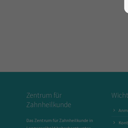
Zentrum für
Wicht
Zahnheilkunde
Anm
Das Zentrum für Zahnheilkunde in
Kont