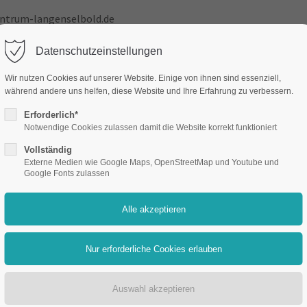
ntrum-langenselbold.de
Datenschutzeinstellungen
Team
Wir nutzen Cookies auf unserer Website. Einige von ihnen sind essenziell,
während andere uns helfen, diese Website und Ihre Erfahrung zu verbessern.
Erforderlich*
Notwendige Cookies zulassen damit die Website korrekt funktioniert
Vollständig
Externe Medien wie Google Maps, OpenStreetMap und Youtube und
Google Fonts zulassen
ielen Dank für Ihre Nachrich
alten und werden uns nach eingehender Prüfung wieder mi
Ihr Team vom Zahnzentrum-Langenselbold.de