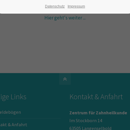
Datenschutz
Impressum
Hier geht's weiter ...
ige Links
Kontakt & Anfahrt
eldebögen
Zentrum für Zahnheilkunde
Im Stockborn 14
akt & Anfahrt
63505 Langenselbold